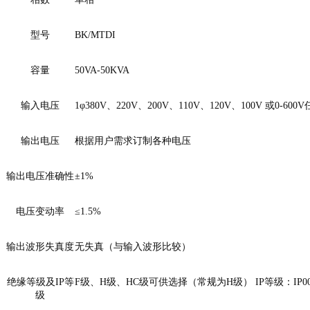
型号
BK/MTDI
容量
50VA-50KVA
输入电压
1φ380V、220V、200V、110V、120V、100V 或0-60
输出电压
根据用户需求订制各种电压
输出电压准确性
±1%
电压变动率
≤1.5%
输出波形失真度
无失真（与输入波形比较）
绝缘等级及IP等
F级、H级、HC级可供选择（常规为H级） IP等级：IP00、
级