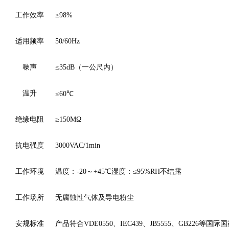
工作效率
≥98%
适用频率
50/60Hz
噪声
≤35dB（一公尺内）
温升
≤60℃
绝缘电阻
≥150MΩ
抗电强度
3000VAC/1min
工作环境
温度：-20～+45
℃
湿度：≤95%RH不结露
工作场所
无腐蚀性气体及导电粉尘
安规标准
产品符合VDE0550、IEC439、JB5555、GB226等国际