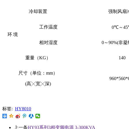
冷却装置
强制风扇
工作温度
0℃～45
环
境
相对湿度
0～90%
(
非凝
重量（
KG
）
140
尺寸（单位：
mm）
960
*
560
*
(高╳宽╳深)
标签:
HY8010
上一条
HY93系列3相变频电源 3-300KVA