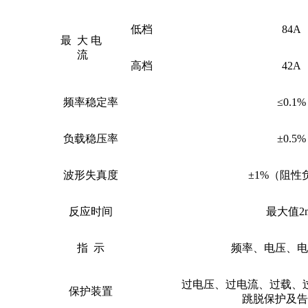
低档
84A
最
大
电
流
高档
42A
频率稳定率
≤0.1%
负载稳压率
±0.5%
波形失真度
±1%（阻性
反应时间
最大值
2
指
示
频率、电压、电
过电压、过电流、过载、
保护装置
跳脱保护及告