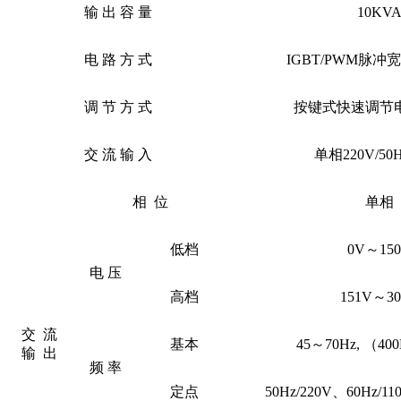
输
出
容
量
10KV
电
路
方
式
IGBT/PWM脉
调
节
方
式
按键式快速调节
交
流
输
入
单相
220V/50
相
位
单相
低档
0V～15
电
压
高档
151V～3
交
流
基本
45～70Hz, （4
输
出
频
率
定点
50Hz/220V、60Hz/11