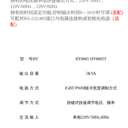
独有的电压频率组快捷输出方式：
220V/50Hz
，
110V/60Hz
，
120V/60Hz
独有的时间设定功能
,
控制输出时间
0
～
16
小时可调
(
选配
)
可配对
RS-232/485
接口与电脑连接构成智能化电源
（选
配）
型
号
HY
HY8005 HY8005T
输
出
容
量
5KVA
电
路
方
式
IGBT/PWM脉冲宽度调制方式
调
节
方
式
按键式快速调节电压、频率
交
流
输
入
单相
220V/50Hz,60Hz