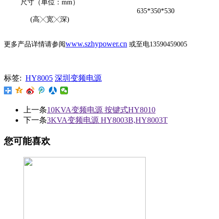
尺寸（单位：
mm）
635*350*530
(高╳宽╳深)
www.szhypower.cn
更多产品详情请参阅
或至电
13590459005
标签:
HY8005
深圳变频电源
上一条
10KVA变频电源 按键式HY8010
下一条
3KVA变频电源 HY8003B,HY8003T
您可能喜欢