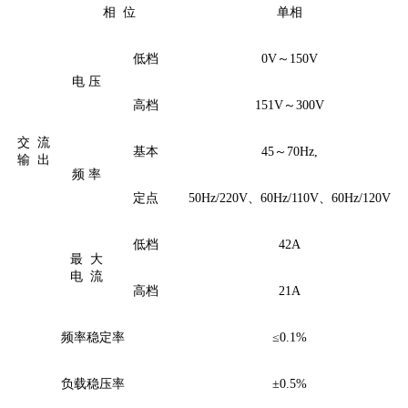
相
位
单相
低档
0V～150V
电
压
高档
151V～300V
交
流
基本
45～70Hz,
输
出
频
率
定点
50Hz/220V、60Hz/110V、60Hz/120V
低档
42A
最
大
电
流
高档
21A
频率稳定率
≤0.1%
负载稳压率
±0.5%