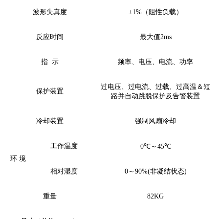
波形失真度
±1%（阻性负载）
反应时间
最大值
2ms
指
示
频率、电压、电流、功率
过电压、过电流、过载、过高温＆短
保护装置
路并自动跳脱保护及告警装置
冷却装置
强制风扇冷却
工作温度
0℃～45℃
环
境
相对湿度
0～90%
(
非凝结状态
)
重量
82KG