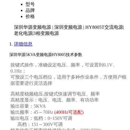
型号
品牌
价格
深圳华源变频电源 | 深圳变频电源 | HY8005T交流电源|
老化电源|3相变频电源
详细信息
深圳华源
5KVA变频电源HY8005技术参数
按键式操作，准确设定电压、频率，可设置到
0.1V
、
0.1Hz
；
可预设三个电压档位，适用于多种作业条件，方便用户根
据需要进行灵活选择
高精度稳频稳压
,
按键式快速调节电压、频率
高精度显示：电压、电流、频率、有功功率
输出容量：
5
KVA
输出频率：
45
～
70Hz
(400Hz
可选配
)
输出电压：低档：
0~150V
可调
高档：
151
～
300V
可调